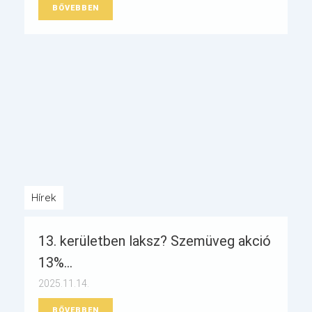
BŐVEBBEN
Hírek
13. kerületben laksz? Szemüveg akció
13%...
2025.11.14.
BŐVEBBEN