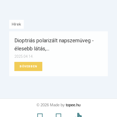
Hírek
Dioptriás polarizált napszemüveg -
élesebb látás,...
2025.04.14.
BŐVEBBEN
©
2026
Made by
topee.hu
F
I