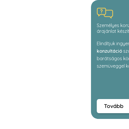
Személyes konz
árajánlat készí
Elindítjuk ingy
konzultáció
szo
barátságos kö
szemüveggel k
Tovább