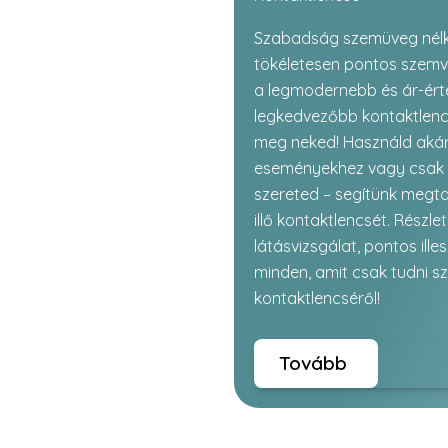
Szabadság szemüveg nélkü
tökéletesen pontos szemv
a legmodernebb és ár-ért
legkedvezőbb kontaktlencs
meg neked! Használd akár
eseményekhez vagy csak 
szereted – segítünk megta
illő kontaktlencsét. Részle
látásvizsgálat, pontos ille
minden, amit csak tudni sz
kontaktlencséről!
Tovább