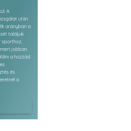
l. A
izsgálat után
ék arányban a
ét találjuk
 sporthoz,
mert jobban
lálni a hozzád
tes
sztés és
eretnél a