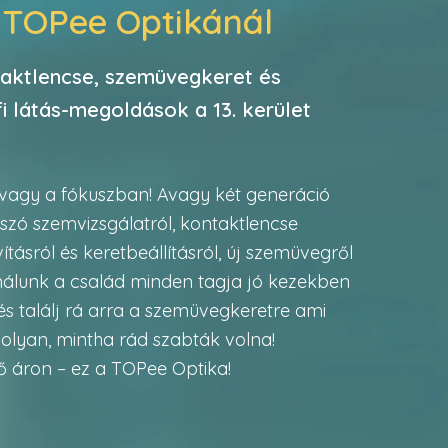
a
TOPee Optikánál
taktlencse, szemüvegkeret és
 látás-megoldások a 13. kerület
 vagy a fókuszban! Avagy két generáció
 szó szemvizsgálatról, kontaktlencse
vításról és keretbeállításról, új szemüvegről
álunk a család minden tagja jó kezekben
és találj rá arra a szemüvegkeretre ami
 olyan, mintha rád szabták volna!
ető áron – ez a TOPee Optika!