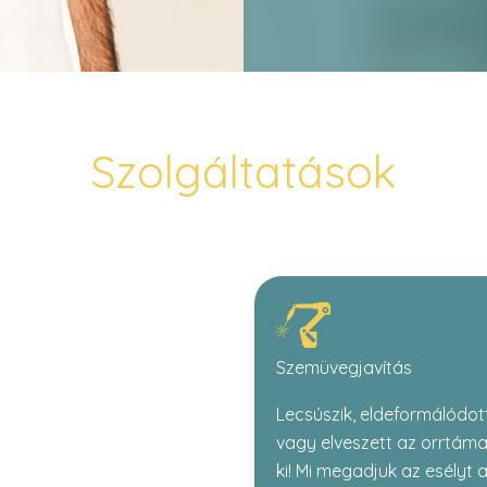
Szolgáltatások
Szemüvegjavítás
Lecsúszik, eldeformálódott
vagy elveszett az orrtám
ki! Mi megadjuk az esélyt 