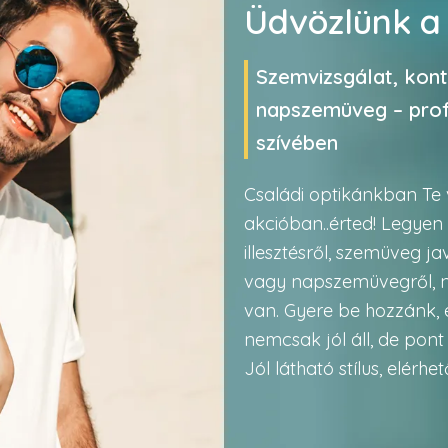
Üdvözlünk 
Szemvizsgálat, kon
napszemüveg – profi
szívében
Családi optikánkban Te
akcióban..érted! Legyen
illesztésről, szemüveg ja
vagy napszemüvegről, n
van. Gyere be hozzánk, 
nemcsak jól áll, de pont
Jól látható stílus, elérh