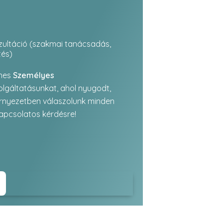
ultáció (szakmai tanácsadás,
tés)
enes
Személyes
lgáltatásunkat, ahol nyugodt,
rnyezetben válaszolunk minden
apcsolatos kérdésre!