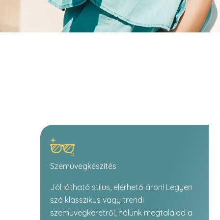
Szemüvegkészítés
Jól látható stílus, elérhető áron! Legyen
szó klasszikus vagy trendi
szemüvegkeretről, nálunk megtalálod a