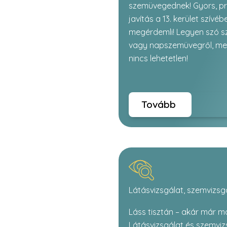
szemüvegednek! Gyors, p
javítás a 13. kerület szívé
megérdemli! Legyen szó 
vagy napszemüvegről, me
nincs lehetetlen!
Tovább
Látásvizsgálat, szemvizsg
Láss tisztán – akár már m
Látásvizsgálat és szemviz