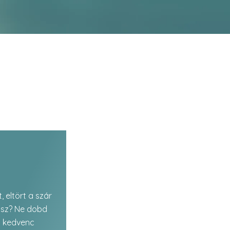
, eltört a szár
asz? Ne dobd
a kedvenc