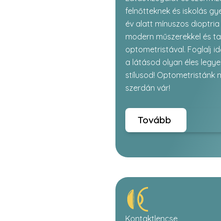
felnőtteknek és iskolás gy
év alatt mínuszos dioptria
modern műszerekkel és ta
optometristával. Foglalj i
a látásod olyan éles legye
stílusod! Optometristánk 
szerdán vár!
Tovább
Kontaktlencse