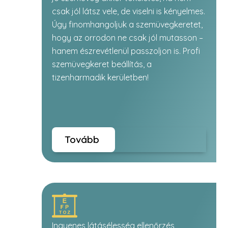
csak jól látsz vele, de viselni is kényelmes.
Úgy finomhangoljuk a szemüvegkeretet,
hogy az orrodon ne csak jól mutasson –
hanem észrevétlenül passzoljon is. Profi
szemüvegkeret beállítás, a
tizenharmadik kerületben!
Tovább
Ingyenes látásélesség ellenőrzés