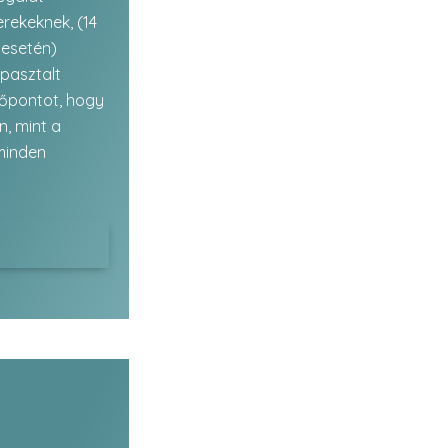
erekeknek, (14
 esetén)
pasztalt
dőpontot, hogy
n, mint a
minden