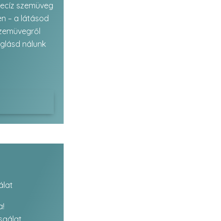
recíz szemüveg
ben – a látásod
szemüvegről
glásd nálunk
álat
a!
sgálat