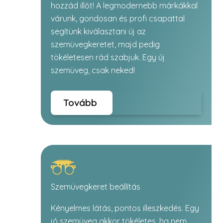
hozzád illőt! A legmodernebb márkákkal
várunk, gondosan és profi csapattal
segítünk kiválasztani új az
szemüvegkeretet, majd pedig
tökéletesen rád szabjuk. Egy új
szemüveg, csak neked!
Tovább
Szemüvegkeret beállítás
Kényelmes látás, pontos illeszkedés. Egy
jó szemüveg akkor tökéletes, ha nem