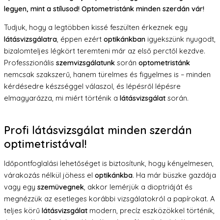
legyen, mint a stílusod! Optometristánk minden szerdán vár!
Tudjuk, hogy a legtöbben kissé feszülten érkeznek egy
látásvizsgálatra
, éppen ezért
optikánkban
igyekszünk nyugodt,
bizalomteljes légkört teremteni már az első perctől kezdve.
Professzionális
szemvizsgálatunk
során
optometristánk
nemcsak szakszerű, hanem türelmes és figyelmes is – minden
kérdésedre készséggel válaszol, és lépésről lépésre
elmagyarázza, mi miért történik a
látásvizsgálat
során.
Profi látásvizsgálat minden szerdán
optimetristával!
Időpontfoglalási lehetőséget is biztosítunk, hogy kényelmesen,
várakozás nélkül jöhess el
optikánkba
. Ha már büszke gazdája
vagy egy
szemüvegnek
, akkor lemérjük a dioptriáját és
megnézzük az esetleges korábbi vizsgálatokról a papírokat. A
teljes körű
látásvizsgálat
modern, precíz eszközökkel történik,