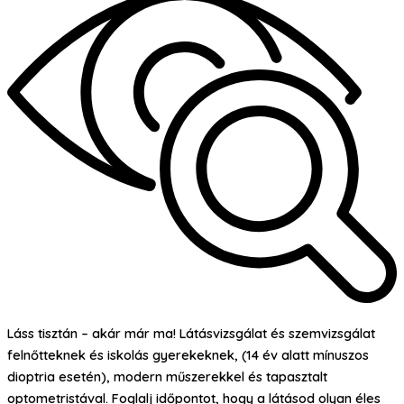
Láss tisztán – akár már ma! Látásvizsgálat és szemvizsgálat
felnőtteknek és iskolás gyerekeknek, (14 év alatt mínuszos
dioptria esetén), modern műszerekkel és tapasztalt
optometristával. Foglalj időpontot, hogy a látásod olyan éles