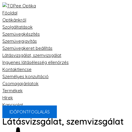
Főoldal
Optikánkról
Szolgáltatások
Szemüvegkészítés
Szemüvegjavítás
Szemüvegkeret beállítás
Látásvizsgálat, szemvizsgálat
Ingyenes látásélesség ellenőrzés
Kontaktlencse
Személyes konzultáció
Csomagajánlatok
Termékek
Hírek
Kapcsolat
IDŐPONTFOGLALÁS
Látásvizsgálat, szemvizsgálat