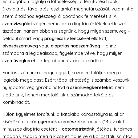
és magában foglalja a látásélesség, a fénytörési hibák
(rövidlátás, távollátás, asztigmia) meghatározását, valamint a
szem általános egészségi állapotának felmérését is. A
szemvizsgálat
végén nemcsak a dioptria értékekkel leszel
tisztában, hanem abban is segítünk, hogy milyen szemüveg –
például smart vagy
progresszív lencsé
vel ellátott,
olvasószemüveg
vagy
dioptriás napszemüveg
– lenne
számodra a legideálisabb, figyelembe véve, hogy milyen
szemüvegkeret
illik legjobban az arcformádhoz!
Fontos számunkra, hogy együtt, közösen találjuk meg a
legjobb megoldást. Ezért több lehetőség is számba veszünk,
nyugodtan végigpróbálhatod a
szemüvegkereteket
: nem
siettetünk, hanem megtaláljuk a számodra tökéletes
kombinációt.
Külön figyelmet fordítunk a fiatalabb korosztályra is, akár
kísérőként, akár
gyermek szemészetre
jönnek (14 év alatt
mínuszos dioptria esetén) –
optometristánk
játékos, türelmes
módon vizsgálja meg a kicsiket, figyelve a korosztály sajátos