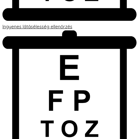
Ingyenes látásélesség ellenőrzés