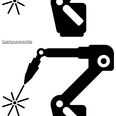
Szemüvegjavítás