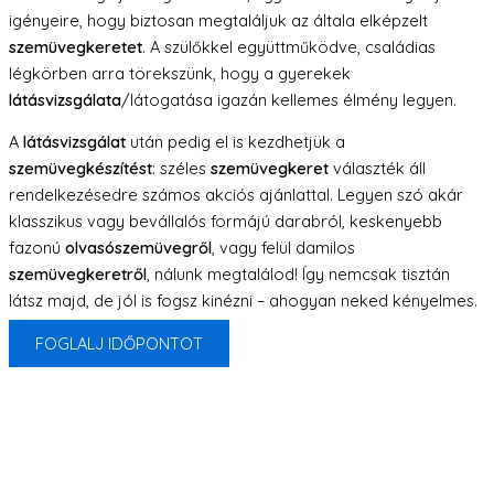
igényeire, hogy biztosan megtaláljuk az általa elképzelt
szemüvegkeretet
. A szülőkkel együttműködve, családias
légkörben arra törekszünk, hogy a gyerekek
látásvizsgálata
/látogatása igazán kellemes élmény legyen.
A
látásvizsgálat
után pedig el is kezdhetjük a
szemüvegkészítést
: széles
szemüvegkeret
választék áll
rendelkezésedre számos akciós ajánlattal. Legyen szó akár
klasszikus vagy bevállalós formájú darabról, keskenyebb
fazonú
olvasószemüvegről
, vagy felül damilos
szemüvegkeretről
, nálunk megtalálod! Így nemcsak tisztán
látsz majd, de jól is fogsz kinézni – ahogyan neked kényelmes.
FOGLALJ IDŐPONTOT