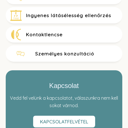
Ingyenes látásélesség ellenőrzés
Kontaktlencse
Személyes konzultáció
Kapcsolat
Vedd fel velünk a kapcsolatot, válaszunkra nem kell
sokat várnod.
KAPCSOLATFELVÉTEL