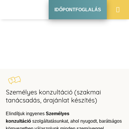
IDŐPONTFOGLALÁS
SZEMÉLYES KONZULTÁCIÓ
Személyes konzultáció (szakmai
tanácsadás, árajánlat készítés)
Elindítjuk ingyenes
Személyes
konzultáció
szolgáltatásunkat, ahol nyugodt, barátságos
környezetben válaszolunk minden szemüveggel