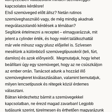
kapcsolatos kérdésre!
Első szemüveged előtt állsz? Netán rutinos
szemüveghasználó vagy, de még mindig akadnak
megválaszolandó kérdések a témában?
Segítünk értelmezni a receptet – elmagyarázzuk, mit
jelent a cylinder érték, és hogy miért találkozhattál
már vele mínusz vagy plusz előjellel is. Szívesen
mesélünk a különböző szemüvegtípusokról (teli, fúrt,
damilos) és azok előnyeiről. Megmutatjuk, hogy lehet
beállítani úgy egy szemüveget, hogy az ne csúszkáljon
az ember orrán. Tanácsot adunk a hozzád illő
szemüvegkeret kiválasztásában, valamint bemutatjuk,
milyen lencsetípusok és rétegek közül érdemes
választani.
Bátran kérdezhetsz bármit a szemüvegekkel
kapcsolatban, ne érezd magad zavarban! Legjobb
tudásunk szerint, türelmesen és érthetően magyarázunk