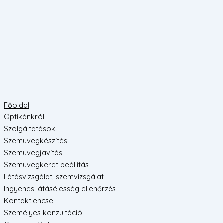
Főoldal
Optikánkról
Szolgáltatások
Szemüvegkészítés
Szemüvegjavítás
Szemüvegkeret beállítás
Látásvizsgálat, szemvizsgálat
Ingyenes látásélesség ellenőrzés
Kontaktlencse
Személyes konzultáció