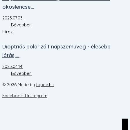
okoslencse...
2025.07.03.
Bővebben
Hírek
Dioptriás polarizált napszemüveg - élesebb
látás,...
2025.04.14.
Bővebben
©
2026
Made by
topee.hu
Facebook-f
Instagram