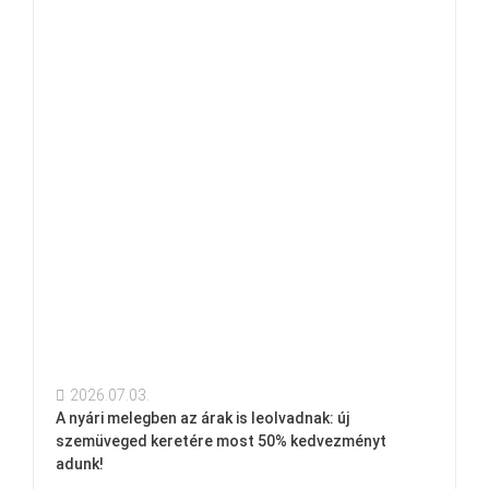
2026.07.03.
A nyári melegben az árak is leolvadnak: új
szemüveged keretére most 50% kedvezményt
adunk!