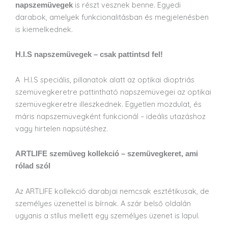
is részt vesznek benne. Egyedi
napszemüvegek
darabok, amelyek funkcionalitásban és megjelenésben
is kiemelkednek.
H.I.S napszemüvegek – csak pattintsd fel!
A H.I.S speciális, pillanatok alatt az optikai dioptriás
szemüvegkeretre pattintható napszemüvegei az optikai
szemüvegkeretre illeszkednek. Egyetlen mozdulat, és
máris napszemüvegként funkcionál – ideális utazáshoz
vagy hirtelen napsütéshez.
ARTLIFE szemüveg kollekció – szemüvegkeret, ami
rólad szól
Az ARTLIFE kollekció darabjai nemcsak esztétikusak, de
személyes üzenettel is bírnak. A szár belső oldalán
ugyanis a stílus mellett egy személyes üzenet is lapul.