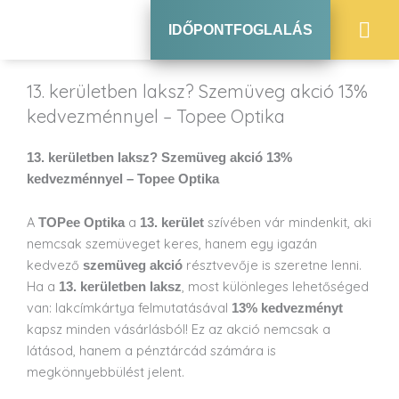
IDŐPONTFOGLALÁS
13. kerületben laksz? Szemüveg akció 13%
kedvezménnyel – Topee Optika
13. kerületben laksz? Szemüveg akció 13%
kedvezménnyel – Topee Optika
A
a
szívében vár mindenkit, aki
TOPee Optika
13. kerület
nemcsak szemüveget keres, hanem egy igazán
kedvező
résztvevője is szeretne lenni.
szemüveg akció
Ha a
, most különleges lehetőséged
13. kerületben laksz
van: lakcímkártya felmutatásával
13% kedvezményt
kapsz minden vásárlásból! Ez az akció nemcsak a
látásod, hanem a pénztárcád számára is
megkönnyebbülést jelent.