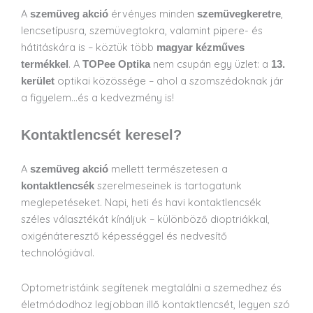
A
érvényes minden
,
szemüveg akció
szemüvegkeretre
lencsetípusra, szemüvegtokra, valamint pipere- és
hátitáskára is – köztük több
magyar kézműves
. A
nem csupán egy üzlet: a
termékkel
TOPee Optika
13.
optikai közössége – ahol a szomszédoknak jár
kerület
a figyelem…és a kedvezmény is!
Kontaktlencsét keresel?
A
mellett természetesen a
szemüveg akció
szerelmeseinek is tartogatunk
kontaktlencsék
meglepetéseket. Napi, heti és havi kontaktlencsék
széles választékát kínáljuk – különböző dioptriákkal,
oxigénáteresztő képességgel és nedvesítő
technológiával.
Optometristáink segítenek megtalálni a szemedhez és
életmódodhoz legjobban illő kontaktlencsét, legyen szó