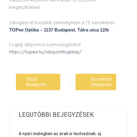
kiegészítőkkel!
Látogass el hozzánk személyesen a 13. kerületben:
TOPee Optika – 1137 Budapest, Tátra utca 12/b
Foglalj időpontot szemvizsgálatra:
https://topee.hu/idopontfoglalas/
Előző
Következő
Bejegyzés
Bejegyzés
LEGUTÓBBI BEJEGYZÉSEK
A nyári melegben az árak is leolvadnak: új