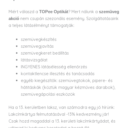
Miért válaszd a
? Mert nálunk a
TOPee Optikát
szemüveg
nem csupán szezonális esemény. Szolgáltatásaink
akció
a teljes látásélményt támogatják:
szemüvegkészítés
szemüvegjavítás
szemüvegkeret beállítás
látásvizsgálat
INGYENES látásélesség ellenőrzés
kontaktlencse illesztés és tanácsadás
egyéb kiegészítők: szemüvegtokok, pipere- és
hátitáskák (köztük magyar kézműves darabok),
szemüvegápolási eszközök
Ha a 13. kerületben laksz, van számodra egy jó hírünk:
Lakcímkártya felmutatásával -13% kedvezmény jár!
Csak hozd magaddal a 13. kerületi lakcímkártyádat, és
válaszd ki kedvenc keretedet a hozzá illő