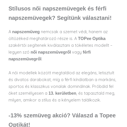
Stílusos női napszemüvegek és férfi
napszemüvegek? Segítünk választani!
A
nemcsak a szemet védi, hanem az
napszemüveg
öltözéked meghatározó része is. A
TOPee Optika
szakértői segítenek kiválasztani a tökéletes modellt –
legyen szó
vagy
női napszemüvegről
férfi
.
napszemüvegről
A női modellek között megtalálod az elegáns, letisztult
és divatos darabokat, míg a férfi kínálatban a markáns,
sportos és klasszikus vonalak dominálnak. Próbáld fel
őket személyesen a
, és tapasztald meg,
13. kerületben
milyen, amikor a stílus és a kényelem találkozik.
-13% szemüveg akció? Válaszd a Topee
Optikát!