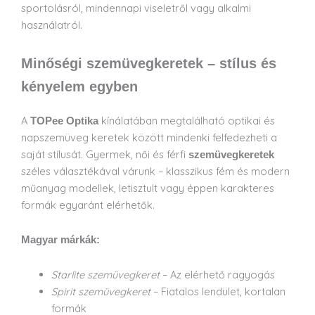
sportolásról, mindennapi viseletről vagy alkalmi
használatról.
Minőségi szemüvegkeretek – stílus és
kényelem egyben
A
kínálatában megtalálható optikai és
TOPee Optika
napszemüveg keretek között mindenki felfedezheti a
saját stílusát. Gyermek, női és férfi
szemüvegkeretek
széles választékával várunk – klasszikus fém és modern
műanyag modellek, letisztult vagy éppen karakteres
formák egyaránt elérhetők.
Magyar márkák:
Starlite szemüvegkeret
– Az elérhető ragyogás
Spirit szemüvegkeret
– Fiatalos lendület, kortalan
formák