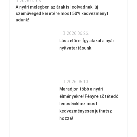
2026.07.03.
A nyári melegben az árak is leolvadnak: új
szemüveged keretére most 50% kedvezményt
adunk!
2026.06.26.
Láss előre! Így alakul a nyári
nyitvatartásunk
2026.06.10.
Maradjon több a nyári
élményekre! Fényre sötétedő
lencséinkhez most
kedvezményesen juthatsz
hozzá!