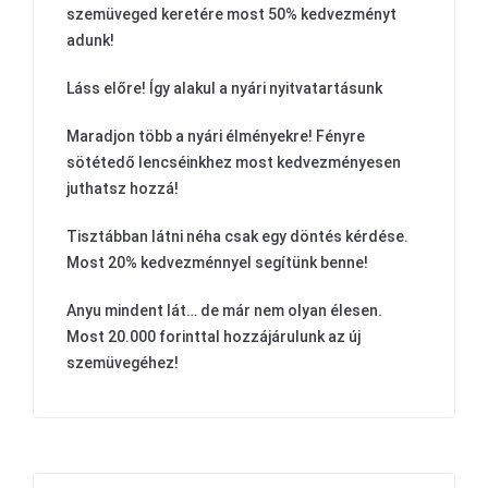
szemüveged keretére most 50% kedvezményt
adunk!
Láss előre! Így alakul a nyári nyitvatartásunk
Maradjon több a nyári élményekre! Fényre
sötétedő lencséinkhez most kedvezményesen
juthatsz hozzá!
Tisztábban látni néha csak egy döntés kérdése.
Most 20% kedvezménnyel segítünk benne!
Anyu mindent lát… de már nem olyan élesen.
Most 20.000 forinttal hozzájárulunk az új
szemüvegéhez!