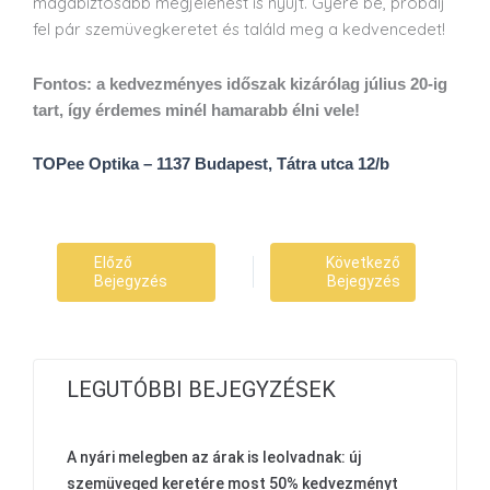
magabiztosabb megjelenést is nyújt. Gyere be, próbálj
fel pár szemüvegkeretet és találd meg a kedvencedet!
Fontos: a kedvezményes időszak kizárólag július 20-ig
tart, így érdemes minél hamarabb élni vele!
TOPee Optika – 1137 Budapest, Tátra utca 12/b
Előző
Következő
Bejegyzés
Bejegyzés
LEGUTÓBBI BEJEGYZÉSEK
A nyári melegben az árak is leolvadnak: új
szemüveged keretére most 50% kedvezményt