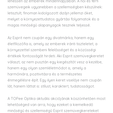
lehessen az emberek mindennapjaiban. A női és férfi
szemüvegeik ugyanebben a szellemiségben készülnek:
letisztult, finoman kidolgozott dizájn jellemzi őket,
melyet a környezettudatos gyártási folyamatok és a
magas minőségű alapanyagok tesznek teljessé.
Az Esprit nem csupán egy divatmárka, hanem egy
életfilozófia is, amely az emberek iránti tiszteletet, a
környezettel szembeni felelősséget és a közösségi
értékek fontosságát hirdeti. Aki Esprit szemüvegkeretet
választ, az nem pusztán egy kiegészítőt vesz a kezébe,
hanem egy olyan szemléletmódot is, amely a
harmóniára, pozitivitásra és a természetes
énmegélésre épít. Egy ilyen keret viselője nem csupán
lát, hanem láttat is: stílust, karaktert, tudatosságot.
A TOPee Optika aktuális akciójának köszönhetően most
lehetőséged van arra, hogy ezeket a kiemelkedő
minőségű és szellemiségû Esprit szemüvegkereteket