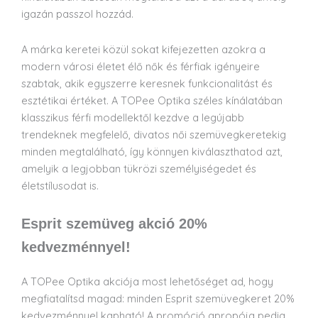
igazán passzol hozzád.
A márka keretei közül sokat kifejezetten azokra a
modern városi életet élő nők és férfiak igényeire
szabtak, akik egyszerre keresnek funkcionalitást és
esztétikai értéket. A TOPee Optika széles kínálatában
klasszikus férfi modellektől kezdve a legújabb
trendeknek megfelelő, divatos női szemüvegkeretekig
minden megtalálható, így könnyen kiválaszthatod azt,
amelyik a legjobban tükrözi személyiségedet és
életstílusodat is.
Esprit szemüveg akció 20%
kedvezménnyel!
A TOPee Optika akciója most lehetőséget ad, hogy
megfiatalítsd magad: minden Esprit szemüvegkeret 20%
kedvezménnyel kapható! A promóció apropója pedig