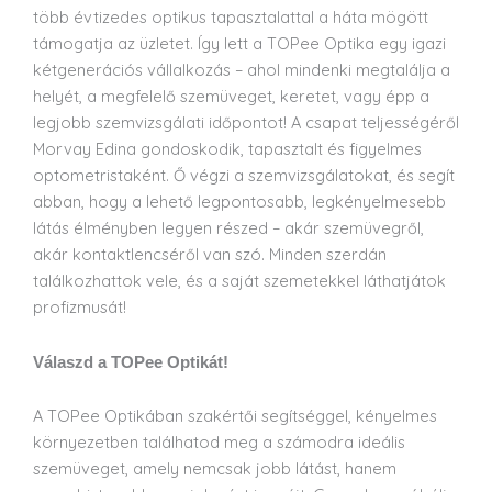
több évtizedes optikus tapasztalattal a háta mögött
támogatja az üzletet. Így lett a TOPee Optika egy igazi
kétgenerációs vállalkozás – ahol mindenki megtalálja a
helyét, a megfelelő szemüveget, keretet, vagy épp a
legjobb szemvizsgálati időpontot! A csapat teljességéről
Morvay Edina gondoskodik, tapasztalt és figyelmes
optometristaként. Ő végzi a szemvizsgálatokat, és segít
abban, hogy a lehető legpontosabb, legkényelmesebb
látás élményben legyen részed – akár szemüvegről,
akár kontaktlencséről van szó. Minden szerdán
találkozhattok vele, és a saját szemetekkel láthatjátok
profizmusát!
Válaszd a TOPee Optikát!
A TOPee Optikában szakértői segítséggel, kényelmes
környezetben találhatod meg a számodra ideális
szemüveget, amely nemcsak jobb látást, hanem