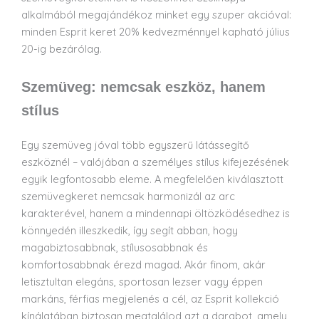
alkalmából megajándékoz minket egy szuper akcióval:
minden Esprit keret 20% kedvezménnyel kapható július
20-ig bezárólag.
Szemüveg: nemcsak eszköz, hanem
stílus
Egy szemüveg jóval több egyszerű látássegítő
eszköznél – valójában a személyes stílus kifejezésének
egyik legfontosabb eleme. A megfelelően kiválasztott
szemüvegkeret nemcsak harmonizál az arc
karakterével, hanem a mindennapi öltözködésedhez is
könnyedén illeszkedik, így segít abban, hogy
magabiztosabbnak, stílusosabbnak és
komfortosabbnak érezd magad. Akár finom, akár
letisztultan elegáns, sportosan lezser vagy éppen
markáns, férfias megjelenés a cél, az Esprit kollekció
kínálatában biztosan megtalálod azt a darabot, amely