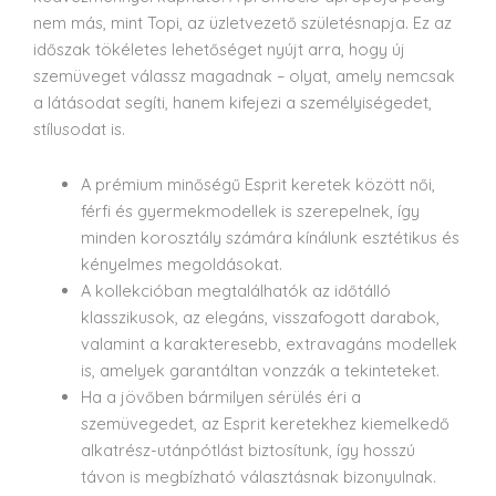
nem más, mint Topi, az üzletvezető születésnapja. Ez az
időszak tökéletes lehetőséget nyújt arra, hogy új
szemüveget válassz magadnak – olyat, amely nemcsak
a látásodat segíti, hanem kifejezi a személyiségedet,
stílusodat is.
A prémium minőségű Esprit keretek között női,
férfi és gyermekmodellek is szerepelnek, így
minden korosztály számára kínálunk esztétikus és
kényelmes megoldásokat.
A kollekcióban megtalálhatók az időtálló
klasszikusok, az elegáns, visszafogott darabok,
valamint a karakteresebb, extravagáns modellek
is, amelyek garantáltan vonzzák a tekinteteket.
Ha a jövőben bármilyen sérülés éri a
szemüvegedet, az Esprit keretekhez kiemelkedő
alkatrész-utánpótlást biztosítunk, így hosszú
távon is megbízható választásnak bizonyulnak.