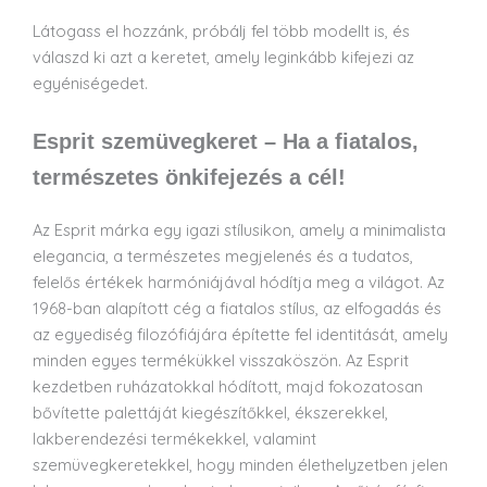
Látogass el hozzánk, próbálj fel több modellt is, és
válaszd ki azt a keretet, amely leginkább kifejezi az
egyéniségedet.
Esprit szemüvegkeret – Ha a fiatalos,
természetes önkifejezés a cél!
Az Esprit márka egy igazi stílusikon, amely a minimalista
elegancia, a természetes megjelenés és a tudatos,
felelős értékek harmóniájával hódítja meg a világot. Az
1968-ban alapított cég a fiatalos stílus, az elfogadás és
az egyediség filozófiájára építette fel identitását, amely
minden egyes termékükkel visszaköszön. Az Esprit
kezdetben ruházatokkal hódított, majd fokozatosan
bővítette palettáját kiegészítőkkel, ékszerekkel,
lakberendezési termékekkel, valamint
szemüvegkeretekkel, hogy minden élethelyzetben jelen