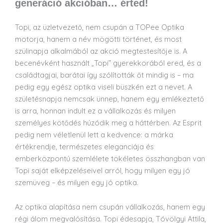
generáció akcióban… érted!
Topi, az üzletvezető, nem csupán a TOPee Optika
motorja, hanem a név mögötti történet, és most
szülinapja alkalmából az akció megtestesítője is. A
becenévként használt „Topi” gyerekkorából ered, és a
családtagjai, barátai így szólították őt mindig is – ma
pedig egy egész optika viseli büszkén ezt a nevet. A
születésnapja nemcsak ünnep, hanem egy emlékeztető
is arra, honnan indult ez a vállalkozás és milyen
személyes kötődés húzódik meg a háttérben. Az Esprit
pedig nem véletlenül lett a kedvence: a márka
értékrendje, természetes eleganciája és
emberközpontú szemlélete tökéletes összhangban van
Topi saját elképzeléseivel arról, hogy milyen egy jó
szemüveg – és milyen egy jó optika.
Az optika alapítása nem csupán vállalkozás, hanem egy
régi álom megvalósítása. Topi édesapja, Tóvölgyi Attila,