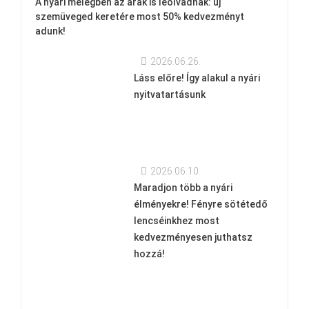
A nyári melegben az árak is leolvadnak: új
szemüveged keretére most 50% kedvezményt
adunk!
2026.06.26.
Láss előre! Így alakul a nyári
nyitvatartásunk
2026.06.10.
Maradjon több a nyári
élményekre! Fényre sötétedő
lencséinkhez most
kedvezményesen juthatsz
hozzá!