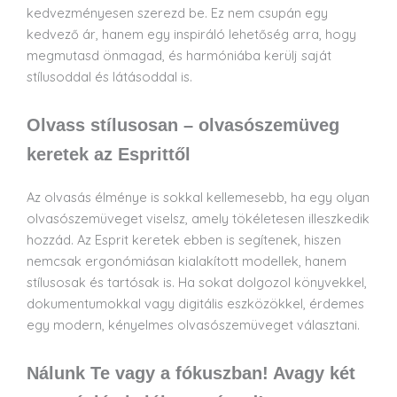
kedvezményesen szerezd be. Ez nem csupán egy
kedvező ár, hanem egy inspiráló lehetőség arra, hogy
megmutasd önmagad, és harmóniába kerülj saját
stílusoddal és látásoddal is.
Olvass stílusosan – olvasószemüveg
keretek az Esprittől
Az olvasás élménye is sokkal kellemesebb, ha egy olyan
olvasószemüveget viselsz, amely tökéletesen illeszkedik
hozzád. Az Esprit keretek ebben is segítenek, hiszen
nemcsak ergonómiásan kialakított modellek, hanem
stílusosak és tartósak is. Ha sokat dolgozol könyvekkel,
dokumentumokkal vagy digitális eszközökkel, érdemes
egy modern, kényelmes olvasószemüveget választani.
Nálunk Te vagy a fókuszban! Avagy két